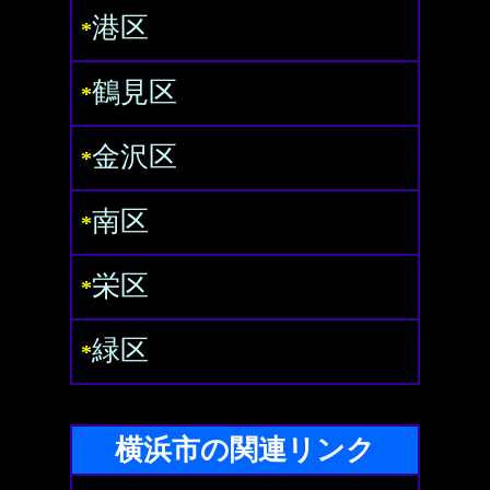
港区
*
鶴見区
*
金沢区
*
南区
*
栄区
*
緑区
*
横浜市の関連リンク