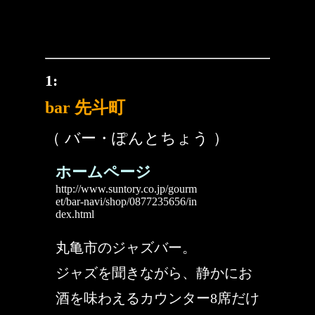
1:
bar 先斗町
（ バー・ぽんとちょう ）
ホームページ
http://www.suntory.co.jp/gourm
et/bar-navi/shop/0877235656/in
dex.html
丸亀市のジャズバー。
ジャズを聞きながら、静かにお
酒を味わえるカウンター8席だけ