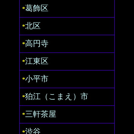
葛飾区
*
北区
*
高円寺
*
江東区
*
小平市
*
狛江（こまえ）市
*
三軒茶屋
*
渋谷
*