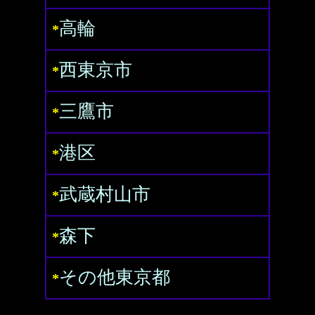
高輪
*
西東京市
*
三鷹市
*
港区
*
武蔵村山市
*
森下
*
その他東京都
*