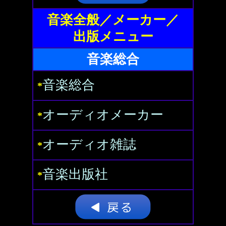
音楽全般／メーカー／
出版メニュー
音楽総合
音楽総合
*
オーディオメーカー
*
オーディオ雑誌
*
音楽出版社
*